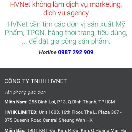
HVNet không làm dịch vụ marketing,
dịch vụ agency
HVNet cần tìm các đơn vị sản xuất Mỹ
Phẩm, TPCN, hàng thời trang, tiêu dùng,
... để đặt gia công sản phẩm.
Hotline
0987 292 909
CÔNG TY TNHH HVNET
Văn phòng giao dịch
Miền Nam:
255 Bình Lợi, P.13, Q.Bình Thạnh, TP.HCM
HVHK LIMITED:
Unit 1603, 16th Floor, The L. Plaza 367 -
375 Queen's Road Central Sheung Wan HK
Miền Bắc:
19D1 KĐT Đại Kim, P. Đại Kim, Q.Hoàng Mai, Hà