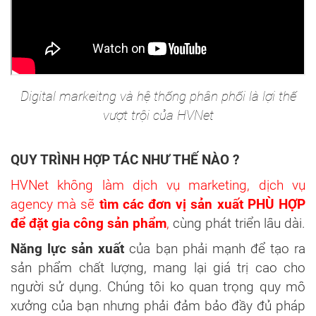
Digital markeitng và hệ thống phân phối là lợi thế
vượt trội của HVNet
QUY TRÌNH HỢP TÁC NHƯ THẾ NÀO ?
HVNet không làm dịch vụ marketing, dịch vụ
agency mà sẽ
tìm các đơn vị sản xuất PHÙ HỢP
để đặt gia công sản phẩm
,
cùng phát triển lâu dài.
Năng lực sản xuất
của bạn phải mạnh để tạo ra
sản phẩm chất lượng, mang lại giá trị cao cho
người sử dụng. Chúng tôi ko quan trọng quy mô
xưởng của bạn nhưng phải đảm bảo đầy đủ pháp