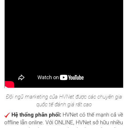
Đội ngũ marketing của HVNet được các chuyên gia
quốc tế đánh giá rất cao
Hệ thống phân phối:
HVNet có thế mạnh cả về
offline lẫn online. Với ONLINE, HVNet sở hữu nhiều